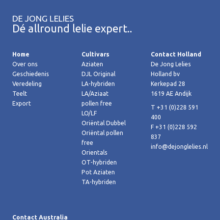
DE JONG LELIES
Dé allround lelie expert..
Home
Cultivars
Contact Holland
Over ons
Aziaten
De Jong Lelies
Geschiedenis
DJL Original
Holland bv
Veredeling
LA-hybriden
Kerkepad 28
Teelt
LA/Aziaat
1619 AE Andijk
Export
pollen free
T +31 (0)228 591
LO/LF
400
Oriëntal Dubbel
F +31 (0)228 592
Oriëntal pollen
837
free
info@dejonglelies.nl
Orientals
OT-hybriden
Pot Aziaten
TA-hybriden
Contact Australia