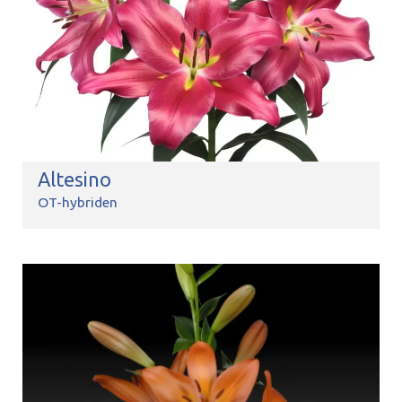
Altesino
OT-hybriden