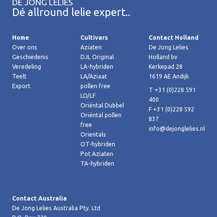
DE JONG LELIES
Dé allround lelie expert..
Home
Cultivars
Contact Holland
Over ons
Aziaten
De Jong Lelies
Geschiedenis
DJL Original
Holland bv
Veredeling
LA-hybriden
Kerkepad 28
Teelt
LA/Aziaat
1619 AE Andijk
Export
pollen free
T +31 (0)228 591
LO/LF
400
Oriëntal Dubbel
F +31 (0)228 592
Oriëntal pollen
837
free
info@dejonglelies.nl
Orientals
OT-hybriden
Pot Aziaten
TA-hybriden
Contact Australia
De Jong Lelies Australia Pty. Ltd