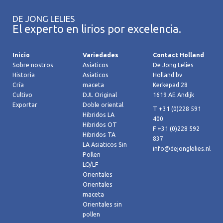
DE JONG LELIES
El experto en lirios por excelencia.
Inicio
Variedades
Contact Holland
Sobre nostros
Asiaticos
De Jong Lelies
Historia
Asiaticos
Holland bv
Cría
maceta
Kerkepad 28
Cultivo
DJL Original
1619 AE Andijk
Exportar
Doble oriental
T +31 (0)228 591
Hibridos LA
400
Hibridos OT
F +31 (0)228 592
Hibridos TA
837
LA Asiaticos Sin
info@dejonglelies.nl
Pollen
LO/LF
Orientales
Orientales
maceta
Orientales sin
pollen