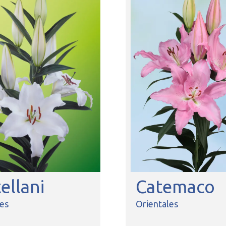
ellani
Catemaco
les
Orientales