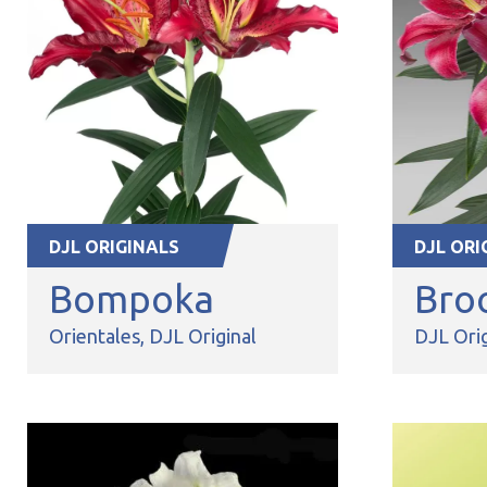
DJL ORIGINALS
DJL ORI
Bompoka
Bro
Orientales
DJL Original
DJL Orig