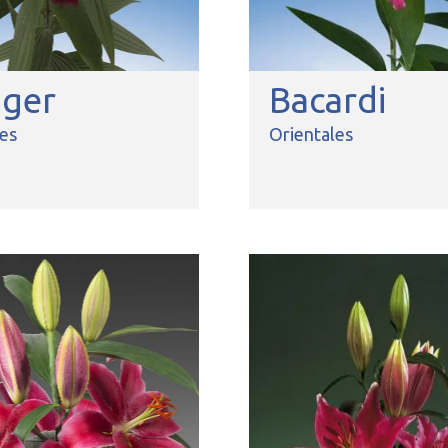
nger
Bacardi
les
Orientales