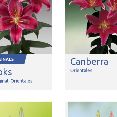
Canberra
GINALS
oks
Orientales
inal
Orientales