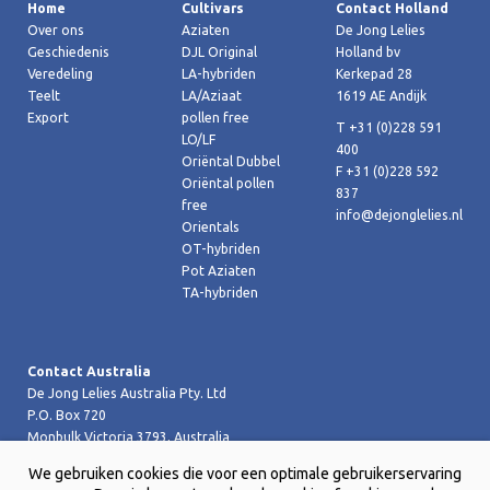
Home
Cultivars
Contact Holland
Over ons
Aziaten
De Jong Lelies
Geschiedenis
DJL Original
Holland bv
Veredeling
LA-hybriden
Kerkepad 28
Teelt
LA/Aziaat
1619 AE Andijk
Export
pollen free
T +31 (0)228 591
LO/LF
400
Oriëntal Dubbel
F +31 (0)228 592
Oriëntal pollen
837
free
info@dejonglelies.nl
Orientals
OT-hybriden
Pot Aziaten
TA-hybriden
Contact Australia
De Jong Lelies Australia Pty. Ltd
P.O. Box 720
Monbulk Victoria 3793, Australia
T +61 (0)359 619 188
We gebruiken cookies die voor een optimale gebruikerservaring