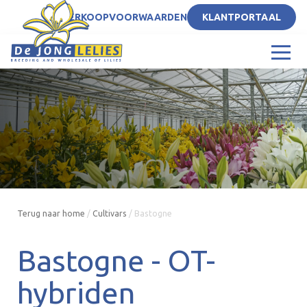
NL
VERKOOPVOORWAARDEN
KLANTPORTAAL
Terug naar home
/
Cultivars
/
Bastogne
Bastogne -
OT-
hybriden