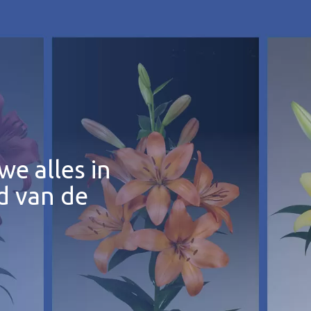
we alles in
d van de