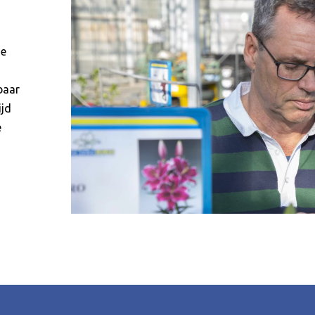
se
baar
ijd
e