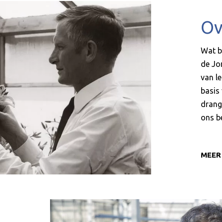
Ov
Wat b
de Jon
van le
basis 
drang
ons be
MEER