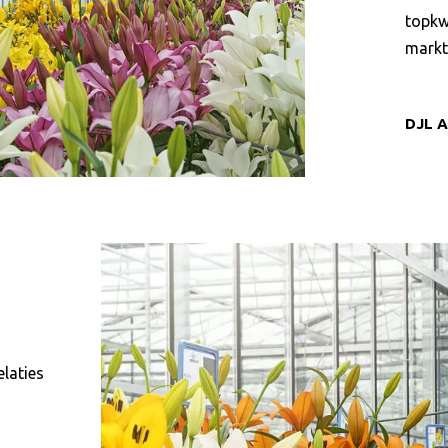
topkw
markt
DJL 
elaties