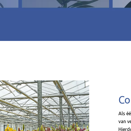
Co
Als é
van ve
Hierd