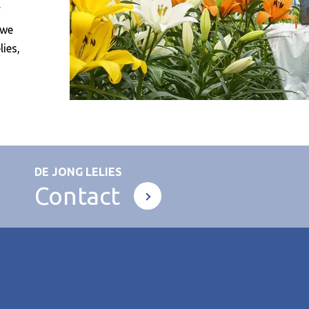
.
 we
lies,
DE JONG LELIES
Contact