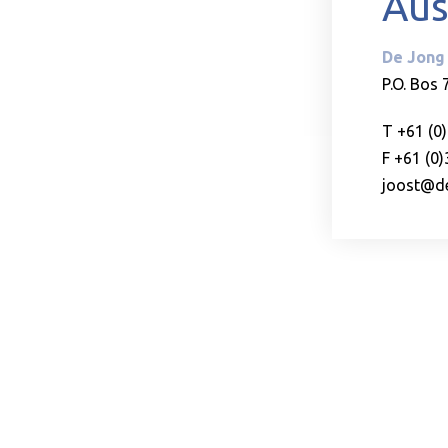
Aus
De Jong 
P.O. Bos 
T +61 (0
F +61 (0
joost@de