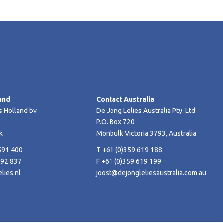
and
Contact Australia
s Holland bv
De Jong Lelies Australia Pty. Ltd
P.O. Box 720
k
Monbulk Victoria 3793, Australia
591 400
T +61 (0)359 619 188
592 837
F +61 (0)359 619 199
lies.nl
joost@dejongleliesaustralia.com.au