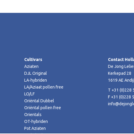
Cultivars
Contact Holl
Aziaten
De Jong Lelie
DJL Original
Kerkepad 28
LA-hybriden
1619 AE Andij
LA/Aziaat pollen free
T +31 (0)228 
LO/LF
F +31 (0)228 
Oriëntal Dubbel
info@dejongle
Oriëntal pollen free
Orientals
OT-hybriden
Pot Aziaten