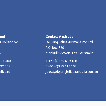
and
Contact Australia
s Holland bv
De Jong Lelies Australia Pty. Ltd
P.O. Box 720
k
Monbulk Victoria 3793, Australia
591 400
T +61 (0)359 619 188
592 837
F +61 (0)359 619 199
lies.nl
joost@dejongleliesaustralia.com.au