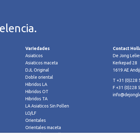
elencia.
Variedades
Contact Holl
Asiaticos
De Jong Lelie
Asiaticos maceta
Kerkepad 28
DJL Original
1619 AE Andij
Doble oriental
T +31 (0)228 
Hibridos LA
F +31 (0)228 
Hibridos OT
info@dejongle
Hibridos TA
LA Asiaticos Sin Pollen
LO/LF
Orientales
Orientales maceta
Orientales sin pollen