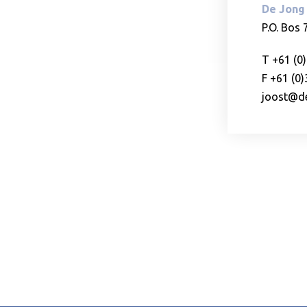
De Jong 
P.O. Bos 
T +61 (0
F +61 (0
joost@de