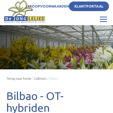
NL
VERKOOPVOORWAARDEN
KLANTPORTAAL
Terug naar home
/
Cultivars
/
Bilbao
Bilbao -
OT-
hybriden