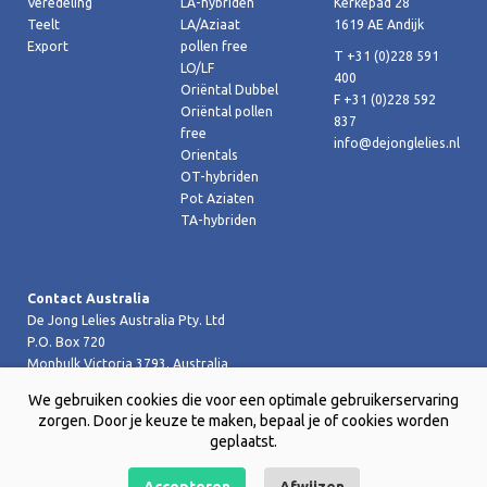
Veredeling
LA-hybriden
Kerkepad 28
Teelt
LA/Aziaat
1619 AE Andijk
Export
pollen free
T +31 (0)228 591
LO/LF
400
Oriëntal Dubbel
F +31 (0)228 592
Oriëntal pollen
837
free
info@dejonglelies.nl
Orientals
OT-hybriden
Pot Aziaten
TA-hybriden
Contact Australia
De Jong Lelies Australia Pty. Ltd
P.O. Box 720
Monbulk Victoria 3793, Australia
T +61 (0)359 619 188
We gebruiken cookies die voor een optimale gebruikerservaring
F +61 (0)359 619 199 joost@dejongleliesaustralia.com.au
zorgen. Door je keuze te maken, bepaal je of cookies worden
geplaatst.