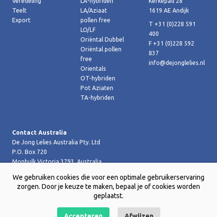
Veredeling
LA-hybriden
Kerkepad 28
Teelt
LA/Aziaat
1619 AE Andijk
Export
pollen free
T +31 (0)228 591
LO/LF
400
Oriëntal Dubbel
F +31 (0)228 592
Oriëntal pollen
837
free
info@dejonglelies.nl
Orientals
OT-hybriden
Pot Aziaten
TA-hybriden
Contact Australia
De Jong Lelies Australia Pty. Ltd
P.O. Box 720
Monbulk Victoria 3793, Australia
T +61 (0)359 619 188
We gebruiken cookies die voor een optimale gebruikerservaring
F +61 (0)359 619 199 joost@dejongleliesaustralia.com.au
zorgen. Door je keuze te maken, bepaal je of cookies worden
geplaatst.
Accepteren
Afwijzen