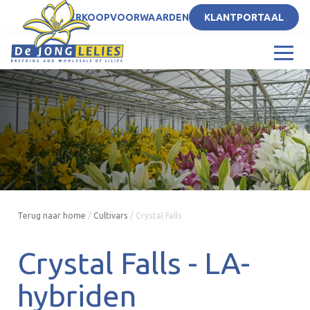
NL
VERKOOPVOORWAARDEN
KLANTPORTAAL
Terug naar home
/
Cultivars
/
Crystal Falls
Crystal Falls -
LA-
hybriden