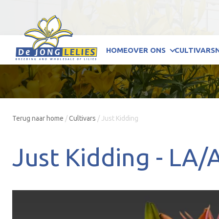
HOME
OVER ONS
CULTIVARS
Terug naar home
/
Cultivars
/
Just Kidding
Just Kidding -
LA/A