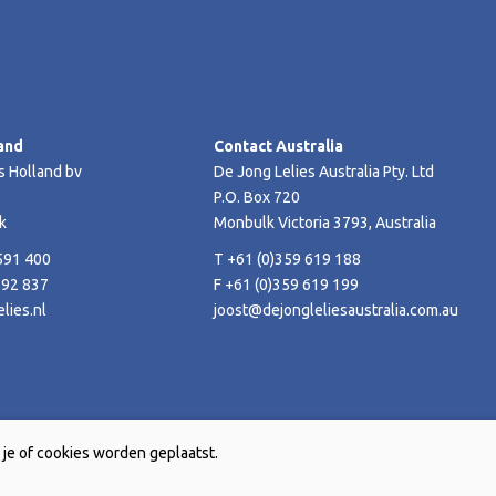
and
Contact Australia
s Holland bv
De Jong Lelies Australia Pty. Ltd
P.O. Box 720
k
Monbulk Victoria 3793, Australia
591 400
T +61 (0)359 619 188
592 837
F +61 (0)359 619 199
lies.nl
joost@dejongleliesaustralia.com.au
je of cookies worden geplaatst.