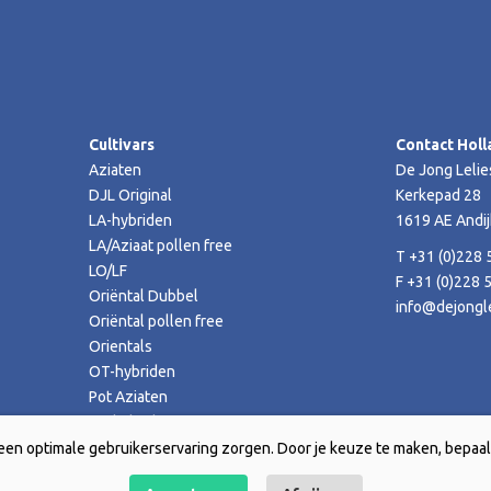
Cultivars
Contact Holl
Aziaten
De Jong Lelie
DJL Original
Kerkepad 28
LA-hybriden
1619 AE Andij
LA/Aziaat pollen free
T +31 (0)228 
LO/LF
F +31 (0)228 
Oriëntal Dubbel
info@dejongle
Oriëntal pollen free
Orientals
OT-hybriden
Pot Aziaten
TA-hybriden
een optimale gebruikerservaring zorgen. Door je keuze te maken, bepaal 