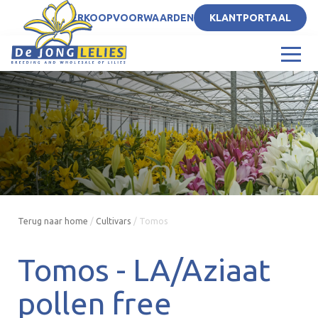
NL
VERKOOPVOORWAARDEN
KLANTPORTAAL
Terug naar home
/
Cultivars
/
Tomos
Tomos -
LA/Aziaat
pollen free