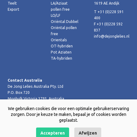
Teelt
LA/Aziaat
1619 AE Andijk
Export
pollen free
T +31 (0)228 591
LO/LF
400
Oriëntal Dubbel
F +31 (0)228 592
Oriëntal pollen
837
free
info@dejonglelies.nl
Orientals
OT-hybriden
Pot Aziaten
TA-hybriden
Contact Australia
De Jong Lelies Australia Pty. Ltd
P.O. Box 720
Monbulk Victoria 3793, Australia
T +61 (0)359 619 188
We gebruiken cookies die voor een optimale gebruikerservaring
F +61 (0)359 619 199 joost@dejongleliesaustralia.com.au
zorgen. Door je keuze te maken, bepaal je of cookies worden
geplaatst.
Accepteren
Afwijzen
Copyright © 2026 De Jong Lelies Holland bv |
Website door Creative