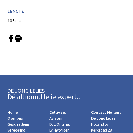
LENGTE
105 cm
DE JONG LELIES
Dé allround lelie expert..
Home
Cultivars
Contact Holland
Over ons
Aziaten
De Jong Lelies
Geschiedenis
DJL Original
Holland bv
Veredeling
LA-hybriden
Kerkepad 28