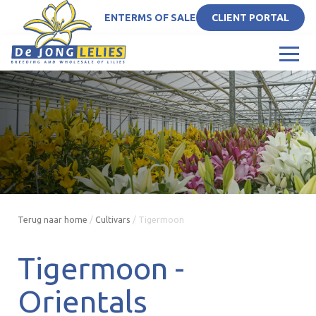
EN
TERMS OF SALE
CLIENT PORTAL
Terug naar home
/
Cultivars
/
Tigermoon
Tigermoon -
Orientals