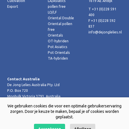
Cultivation
LA/Asiatics
1619 AE Andijk
Export
pollen free
T +31 (0)228 591
LO/LF
400
Oriental Double
F +31 (0)228 592
Oriental pollen
837
free
info@dejonglelies.nl
Orientals
OT-hybriden
Pot Asiatics
Pot Orientals
TA-hybriden
Contact Australia
De Jong Lelies Australia Pty. Ltd
P.O. Box 720
Monbulk Victoria 3793, Australia
T +61 (0)359 619 188
We gebruiken cookies die voor een optimale gebruikerservaring
F +61 (0)359 619 199 joost@dejongleliesaustralia.com.au
zorgen. Door je keuze te maken, bepaal je of cookies worden
geplaatst.