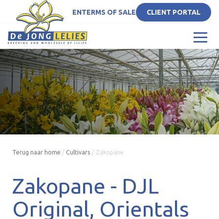
EN
TERMS OF SALE
CLIENT PORTAL
Terug naar home
/
Cultivars
/
Zakopane
Zakopane -
DJL
Original
Orientals