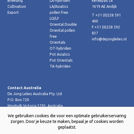
Breeding
LA-hybriden
Kerkepad 28
Cultivation
LA/Asiatics
1619 AE Andijk
Export
pollen free
T +31 (0)228 591
LO/LF
400
Oriental Double
F +31 (0)228 592
Oriental pollen
837
free
info@dejonglelies.nl
Orientals
OT-hybriden
Pot Asiatics
Pot Orientals
TA-hybriden
Contact Australia
De Jong Lelies Australia Pty. Ltd
P.O. Box 720
Monbulk Victoria 3793, Australia
T +61 (0)359 619 188
We gebruiken cookies die voor een optimale gebruikerservaring
F +61 (0)359 619 199 joost@dejongleliesaustralia.com.au
zorgen. Door je keuze te maken, bepaal je of cookies worden
geplaatst.