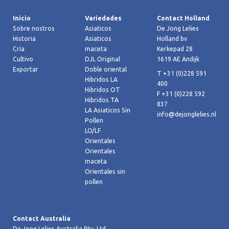
Inicio
Variedades
Contact Holland
Sobre nostros
Asiaticos
De Jong Lelies
Historia
Asiaticos
Holland bv
Cría
maceta
Kerkepad 28
Cultivo
DJL Original
1619 AE Andijk
Exportar
Doble oriental
T +31 (0)228 591
Hibridos LA
400
Hibridos OT
F +31 (0)228 592
Hibridos TA
837
LA Asiaticos Sin
info@dejonglelies.nl
Pollen
LO/LF
Orientales
Orientales
maceta
Orientales sin
pollen
Contact Australia
De Jong Lelies Australia Pty. Ltd