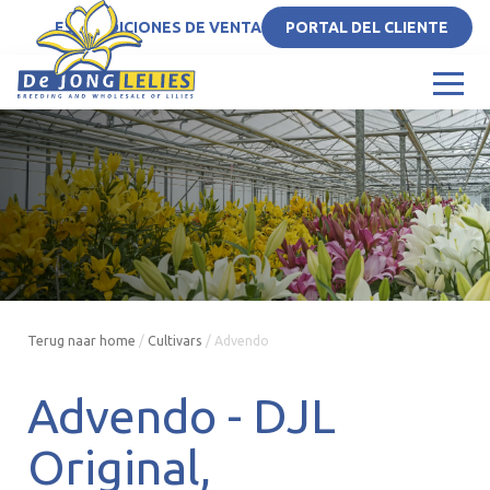
ES
CONDICIONES DE VENTA
PORTAL DEL CLIENTE
Terug naar home
/
Cultivars
/
Advendo
Advendo -
DJL
Original