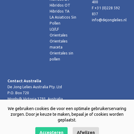
400
Hibridos OT
F +31 (0)228 592
Hibridos TA
837
LA Asiaticos Sin
info@dejonglelies.nl
Pollen
LO/LF
Orientales
Orientales
maceta
Orientales sin
pollen
Contact Australia
De Jong Lelies Australia Pty. Ltd
P.O. Box 720
Monbulk Victoria 3793, Australia
T +61 (0)359 619 188
We gebruiken cookies die voor een optimale gebruikerservaring
F +61 (0)359 619 199 joost@dejongleliesaustralia.com.au
zorgen. Door je keuze te maken, bepaal je of cookies worden
geplaatst.
Accepteren
Afwijzen
Copyright © 2026 De Jong Lelies Holland bv |
Website door Creative