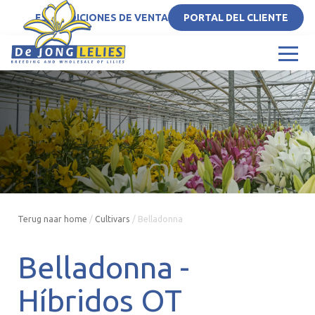
ES
CONDICIONES DE VENTA
PORTAL DEL CLIENTE
Terug naar home
/
Cultivars
/
Belladonna
Belladonna -
Híbridos OT