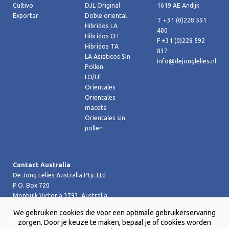
Cultivo
DJL Original
1619 AE Andijk
Exportar
Doble oriental
T +31 (0)228 591
Hibridos LA
400
Hibridos OT
F +31 (0)228 592
Hibridos TA
837
LA Asiaticos Sin
info@dejonglelies.nl
Pollen
LO/LF
Orientales
Orientales
maceta
Orientales sin
pollen
Contact Australia
De Jong Lelies Australia Pty. Ltd
P.O. Box 720
Monbulk Victoria 3793, Australia
T +61 (0)359 619 188
We gebruiken cookies die voor een optimale gebruikerservaring
F +61 (0)359 619 199 joost@dejongleliesaustralia.com.au
zorgen. Door je keuze te maken, bepaal je of cookies worden