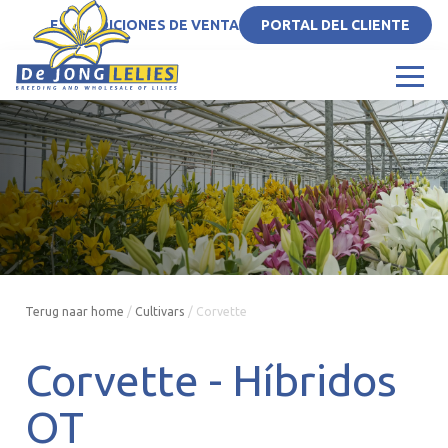
ES
CONDICIONES DE VENTA
PORTAL DEL CLIENTE
Terug naar home
/
Cultivars
/
Corvette
Corvette -
Híbridos
OT