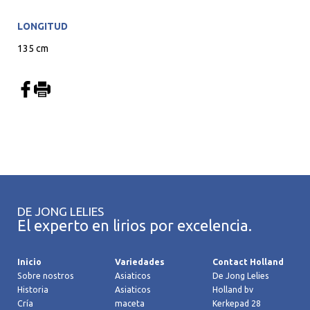
LONGITUD
135 cm
DE JONG LELIES
El experto en lirios por excelencia.
Inicio
Variedades
Contact Holland
Sobre nostros
Asiaticos
De Jong Lelies
Historia
Asiaticos
Holland bv
Cría
maceta
Kerkepad 28