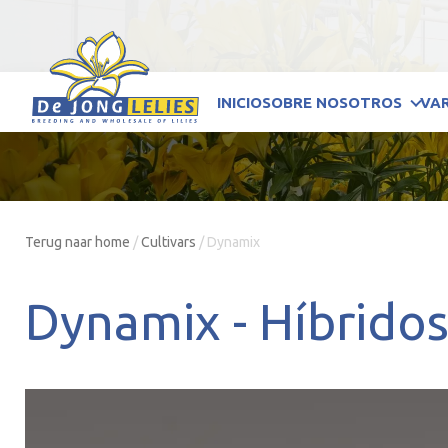
INICIO
SOBRE NOSOTROS
VA
Terug naar home
/
Cultivars
/
Dynamix
Dynamix -
Híbrido