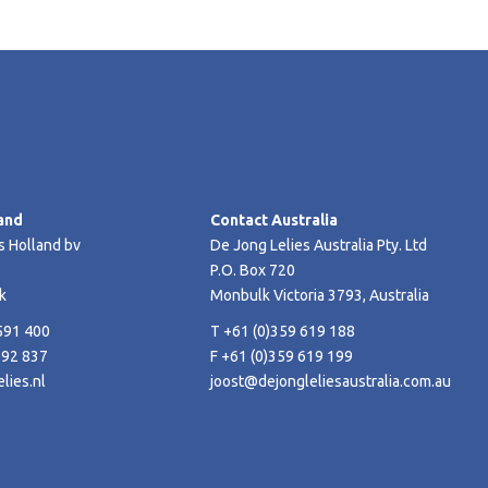
and
Contact Australia
s Holland bv
De Jong Lelies Australia Pty. Ltd
P.O. Box 720
k
Monbulk Victoria 3793, Australia
591 400
T +61 (0)359 619 188
592 837
F +61 (0)359 619 199
lies.nl
joost@dejongleliesaustralia.com.au