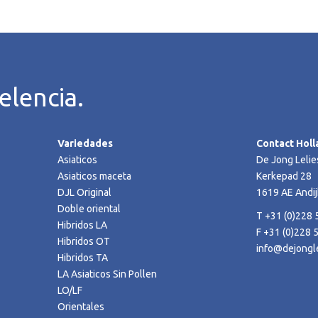
elencia.
Variedades
Contact Holl
Asiaticos
De Jong Lelie
Asiaticos maceta
Kerkepad 28
DJL Original
1619 AE Andij
Doble oriental
T +31 (0)228 
Hibridos LA
F +31 (0)228 
Hibridos OT
info@dejongle
Hibridos TA
LA Asiaticos Sin Pollen
LO/LF
Orientales