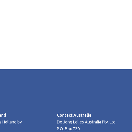
and
Contact Australia
s Holland bv
De Jong Lelies Australia Pty. Ltd
P.O. Box 720