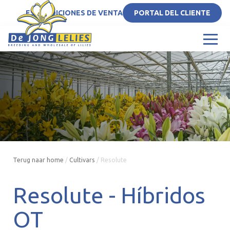
ES
CONDICIONES DE VENTA
PORTAL DEL CLIENTE
Terug naar home
/
Cultivars
/
Resolute
Resolute -
Híbridos
OT