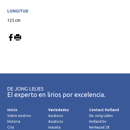
LONGITUD
125 cm
DE JONG LELIES
El experto en lirios por excelencia.
Inicio
Variedades
Contact Holland
Sobre nostros
Asiaticos
De Jong Lelies
Historia
Asiaticos
Holland bv
Cría
maceta
Kerkepad 28