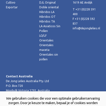
Cultivo
DJL Original
1619 AE Andijk
Exportar
Doble oriental
T +31 (0)228 591
Hibridos LA
400
Hibridos OT
F +31 (0)228 592
Hibridos TA
837
LA Asiaticos Sin
info@dejonglelies.nl
Pollen
LO/LF
Orientales
Orientales
maceta
Orientales sin
pollen
Contact Australia
De Jong Lelies Australia Pty. Ltd
P.O. Box 720
Monbulk Victoria 3793, Australia
T +61 (0)359 619 188
We gebruiken cookies die voor een optimale gebruikerservaring
F +61 (0)359 619 199 joost@dejongleliesaustralia.com.au
zorgen. Door je keuze te maken, bepaal je of cookies worden