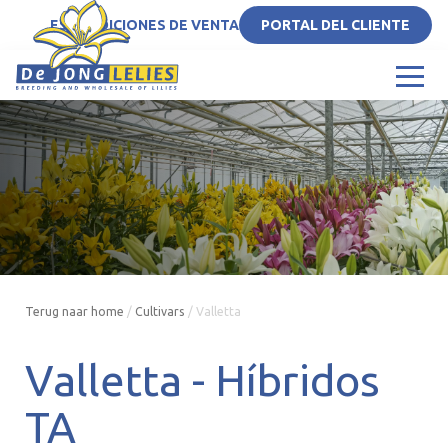
ES
CONDICIONES DE VENTA
PORTAL DEL CLIENTE
Terug naar home
/
Cultivars
/
Valletta
Valletta -
Híbridos
TA