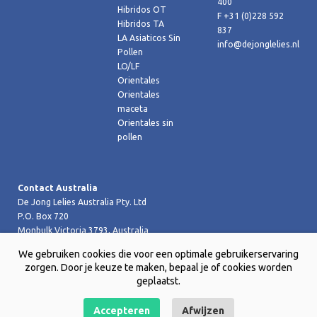
400
Hibridos OT
F +31 (0)228 592
Hibridos TA
837
LA Asiaticos Sin
info@dejonglelies.nl
Pollen
LO/LF
Orientales
Orientales
maceta
Orientales sin
pollen
Contact Australia
De Jong Lelies Australia Pty. Ltd
P.O. Box 720
Monbulk Victoria 3793, Australia
T +61 (0)359 619 188
We gebruiken cookies die voor een optimale gebruikerservaring
F +61 (0)359 619 199 joost@dejongleliesaustralia.com.au
zorgen. Door je keuze te maken, bepaal je of cookies worden
geplaatst.
Accepteren
Afwijzen
Copyright © 2026 De Jong Lelies Holland bv |
Website door Creative