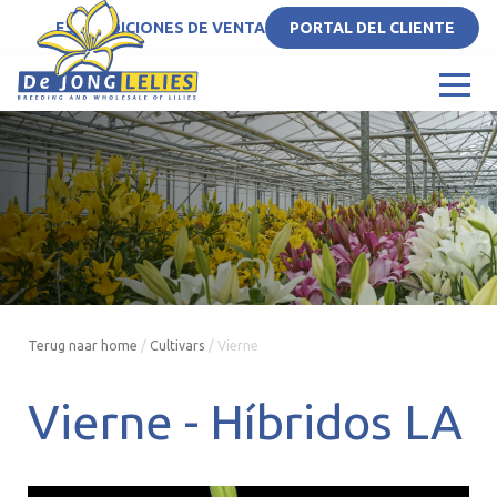
ES
CONDICIONES DE VENTA
PORTAL DEL CLIENTE
Terug naar home
/
Cultivars
/
Vierne
Vierne -
Híbridos LA