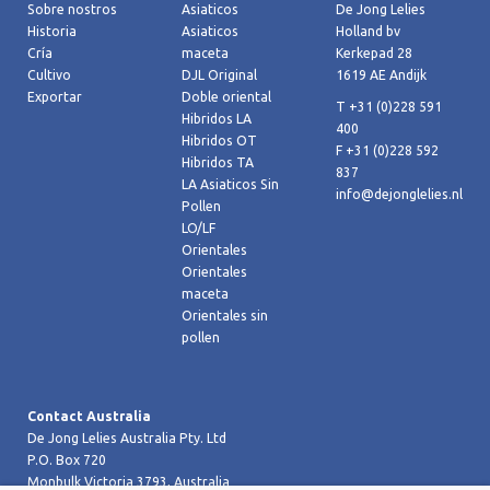
Sobre nostros
Asiaticos
De Jong Lelies
Historia
Asiaticos
Holland bv
Cría
maceta
Kerkepad 28
Cultivo
DJL Original
1619 AE Andijk
Exportar
Doble oriental
T +31 (0)228 591
Hibridos LA
400
Hibridos OT
F +31 (0)228 592
Hibridos TA
837
LA Asiaticos Sin
info@dejonglelies.nl
Pollen
LO/LF
Orientales
Orientales
maceta
Orientales sin
pollen
Contact Australia
De Jong Lelies Australia Pty. Ltd
P.O. Box 720
Monbulk Victoria 3793, Australia