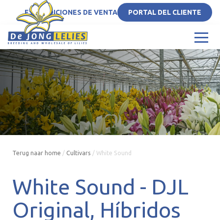
ES
CONDICIONES DE VENTA
PORTAL DEL CLIENTE
Terug naar home
/
Cultivars
/
White Sound
White Sound -
DJL
Original
Híbridos