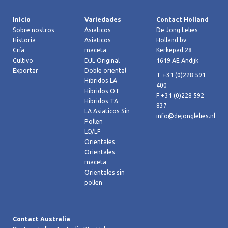
Inicio
Variedades
Contact Holland
Sobre nostros
Asiaticos
De Jong Lelies
Historia
Asiaticos
Holland bv
Cría
maceta
Kerkepad 28
Cultivo
DJL Original
1619 AE Andijk
Exportar
Doble oriental
T +31 (0)228 591
Hibridos LA
400
Hibridos OT
F +31 (0)228 592
Hibridos TA
837
LA Asiaticos Sin
info@dejonglelies.nl
Pollen
LO/LF
Orientales
Orientales
maceta
Orientales sin
pollen
Contact Australia