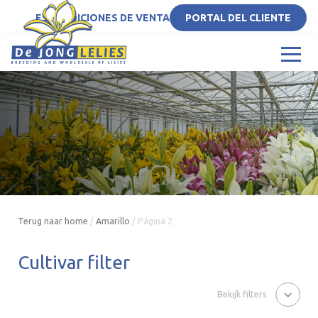
ES
CONDICIONES DE VENTA
PORTAL DEL CLIENTE
Terug naar home
/
Amarillo
/
Página 2
Cultivar filter
Bekijk filters