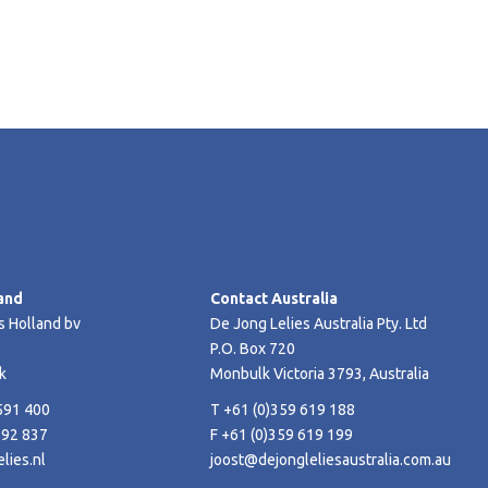
and
Contact Australia
s Holland bv
De Jong Lelies Australia Pty. Ltd
P.O. Box 720
k
Monbulk Victoria 3793, Australia
591 400
T +61 (0)359 619 188
592 837
F +61 (0)359 619 199
lies.nl
joost@dejongleliesaustralia.com.au