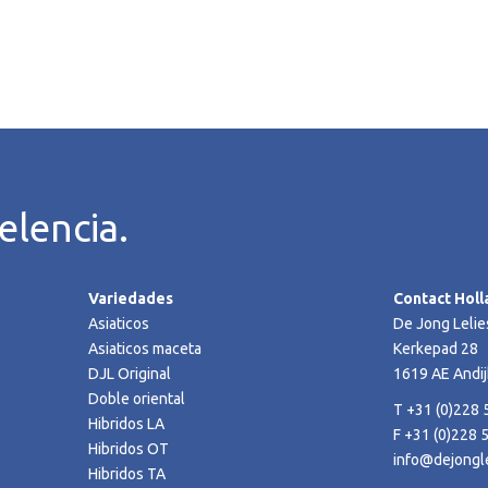
elencia.
Variedades
Contact Holl
Asiaticos
De Jong Lelie
Asiaticos maceta
Kerkepad 28
DJL Original
1619 AE Andij
Doble oriental
T +31 (0)228 
Hibridos LA
F +31 (0)228 
Hibridos OT
info@dejongle
Hibridos TA