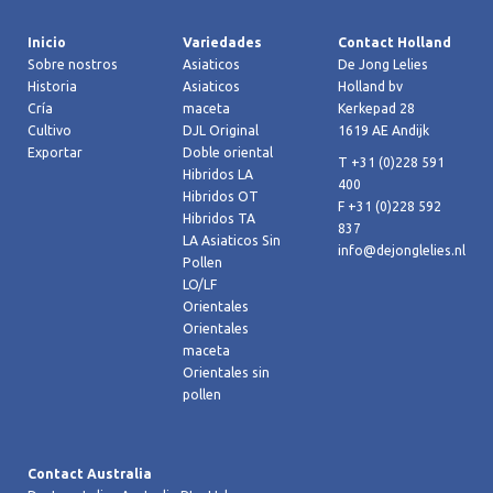
Inicio
Variedades
Contact Holland
Sobre nostros
Asiaticos
De Jong Lelies
Historia
Asiaticos
Holland bv
Cría
maceta
Kerkepad 28
Cultivo
DJL Original
1619 AE Andijk
Exportar
Doble oriental
T +31 (0)228 591
Hibridos LA
400
Hibridos OT
F +31 (0)228 592
Hibridos TA
837
LA Asiaticos Sin
info@dejonglelies.nl
Pollen
LO/LF
Orientales
Orientales
maceta
Orientales sin
pollen
Contact Australia