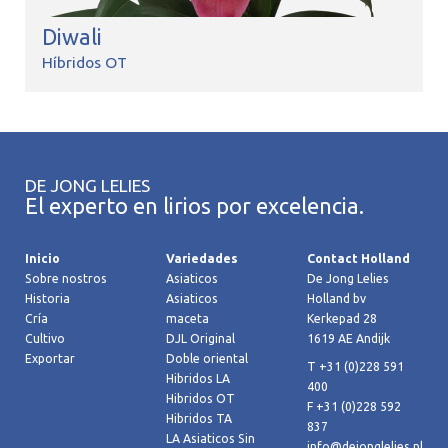
Diwali
Híbridos OT
DE JONG LELIES
El experto en lirios por excelencia.
Inicio
Variedades
Contact Holland
Sobre nostros
Asiaticos
De Jong Lelies
Historia
Asiaticos
Holland bv
Cría
maceta
Kerkepad 28
Cultivo
DJL Original
1619 AE Andijk
Exportar
Doble oriental
T +31 (0)228 591
Hibridos LA
400
Hibridos OT
F +31 (0)228 592
Hibridos TA
837
LA Asiaticos Sin
info@dejonglelies.nl