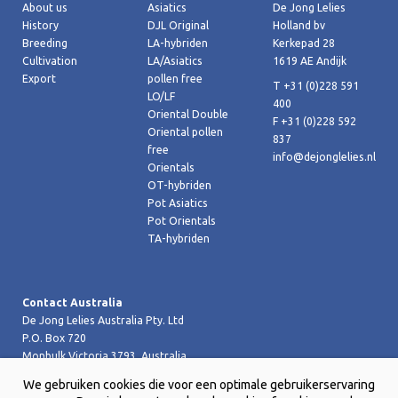
About us
Asiatics
De Jong Lelies
History
DJL Original
Holland bv
Breeding
LA-hybriden
Kerkepad 28
Cultivation
LA/Asiatics
1619 AE Andijk
Export
pollen free
T +31 (0)228 591
LO/LF
400
Oriental Double
F +31 (0)228 592
Oriental pollen
837
free
info@dejonglelies.nl
Orientals
OT-hybriden
Pot Asiatics
Pot Orientals
TA-hybriden
Contact Australia
De Jong Lelies Australia Pty. Ltd
P.O. Box 720
Monbulk Victoria 3793, Australia
T +61 (0)359 619 188
We gebruiken cookies die voor een optimale gebruikerservaring