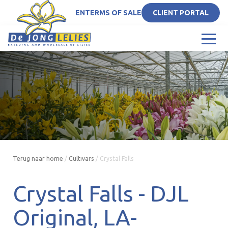
EN
TERMS OF SALE
CLIENT PORTAL
Terug naar home
/
Cultivars
/
Crystal Falls
Crystal Falls -
DJL
Original
LA-