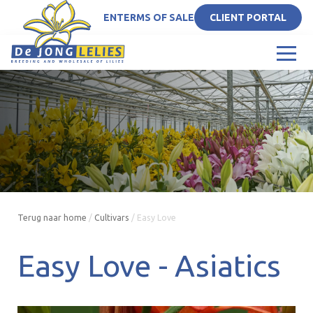
EN
TERMS OF SALE
CLIENT PORTAL
Terug naar home
/
Cultivars
/
Easy Love
Easy Love -
Asiatics