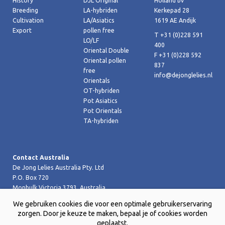
History
DJL Original
Holland bv
Breeding
LA-hybriden
Kerkepad 28
Cultivation
LA/Asiatics
1619 AE Andijk
Export
pollen free
T +31 (0)228 591
LO/LF
400
Oriental Double
F +31 (0)228 592
Oriental pollen
837
free
info@dejonglelies.nl
Orientals
OT-hybriden
Pot Asiatics
Pot Orientals
TA-hybriden
Contact Australia
De Jong Lelies Australia Pty. Ltd
P.O. Box 720
Monbulk Victoria 3793, Australia
T +61 (0)359 619 188
We gebruiken cookies die voor een optimale gebruikerservaring
F +61 (0)359 619 199 joost@dejongleliesaustralia.com.au
zorgen. Door je keuze te maken, bepaal je of cookies worden
geplaatst.