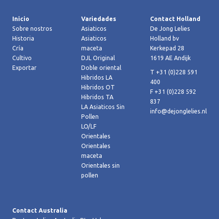
Inicio
Variedades
Contact Holland
Sobre nostros
Asiaticos
De Jong Lelies
Historia
Asiaticos
Holland bv
Cría
maceta
Kerkepad 28
Cultivo
DJL Original
1619 AE Andijk
Exportar
Doble oriental
T +31 (0)228 591
Hibridos LA
400
Hibridos OT
F +31 (0)228 592
Hibridos TA
837
LA Asiaticos Sin
info@dejonglelies.nl
Pollen
LO/LF
Orientales
Orientales
maceta
Orientales sin
pollen
Contact Australia