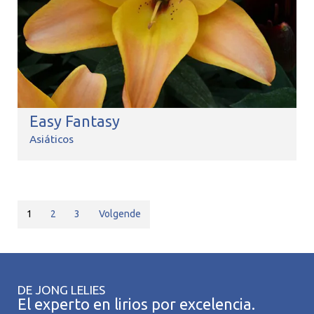
Easy Fantasy
Asiáticos
1
2
3
Volgende
DE JONG LELIES
El experto en lirios por excelencia.