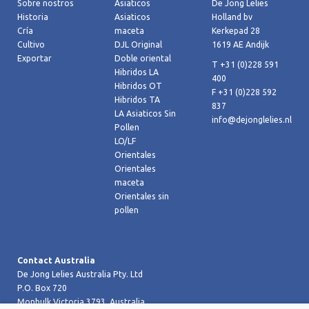
Sobre nostros
Asiaticos
De Jong Lelies
Historia
Asiaticos
Holland bv
Cría
maceta
Kerkepad 28
Cultivo
DJL Original
1619 AE Andijk
Exportar
Doble oriental
T +31 (0)228 591
Hibridos LA
400
Hibridos OT
F +31 (0)228 592
Hibridos TA
837
LA Asiaticos Sin
info@dejonglelies.nl
Pollen
LO/LF
Orientales
Orientales
maceta
Orientales sin
pollen
Contact Australia
De Jong Lelies Australia Pty. Ltd
P.O. Box 720
Monbulk Victoria 3793, Australia