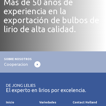
Más de 50 años de
experiencia en la
exportación de bulbos de
lirio de alta calidad.
SOBRE NOSOTROS
Cooperacion
DE JONG LELIES
El experto en lirios por excelencia.
Inicio
Variedades
Contact Holland