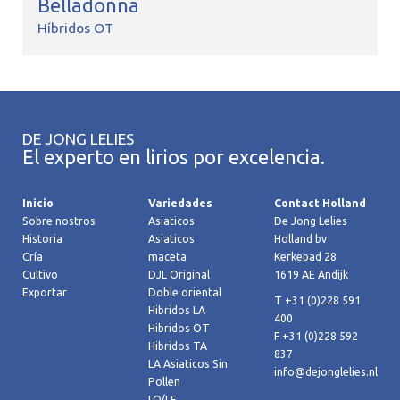
Belladonna
Híbridos OT
DE JONG LELIES
El experto en lirios por excelencia.
Inicio
Variedades
Contact Holland
Sobre nostros
Asiaticos
De Jong Lelies
Historia
Asiaticos
Holland bv
Cría
maceta
Kerkepad 28
Cultivo
DJL Original
1619 AE Andijk
Exportar
Doble oriental
T +31 (0)228 591
Hibridos LA
400
Hibridos OT
F +31 (0)228 592
Hibridos TA
837
LA Asiaticos Sin
info@dejonglelies.nl
Pollen
LO/LF