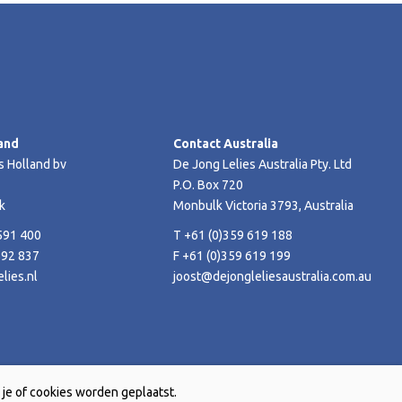
and
Contact Australia
s Holland bv
De Jong Lelies Australia Pty. Ltd
P.O. Box 720
k
Monbulk Victoria 3793, Australia
591 400
T +61 (0)359 619 188
592 837
F +61 (0)359 619 199
lies.nl
joost@dejongleliesaustralia.com.au
je of cookies worden geplaatst.