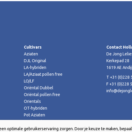
Cultivars
Contact Holl
Aziaten
De Jong Lelie
DJL Original
Kerkepad 28
LA-hybriden
1619 AE Andij
LA/Aziaat pollen free
T +31 (0)228 
LO/LF
F +31 (0)228 
Oriëntal Dubbel
info@dejongle
Oriëntal pollen free
Orientals
OT-hybriden
Pot Aziaten
TA-hybriden
een optimale gebruikerservaring zorgen. Door je keuze te maken, bepaal 