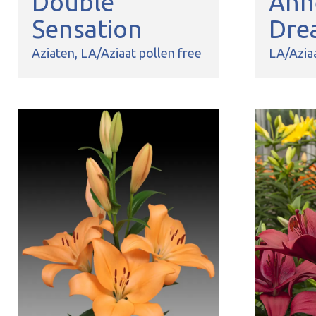
Double
Ann
Sensation
Dre
Aziaten
LA/Aziaat pollen free
LA/Aziaa