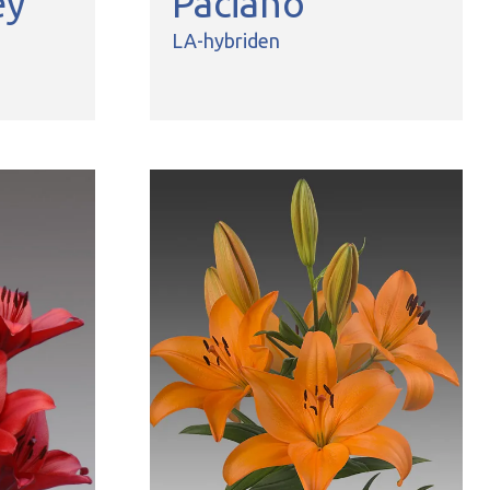
ey
Paciano
LA-hybriden