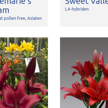
emarie’s
Sweet Vall
am
LA-hybriden
t pollen free
Aziaten