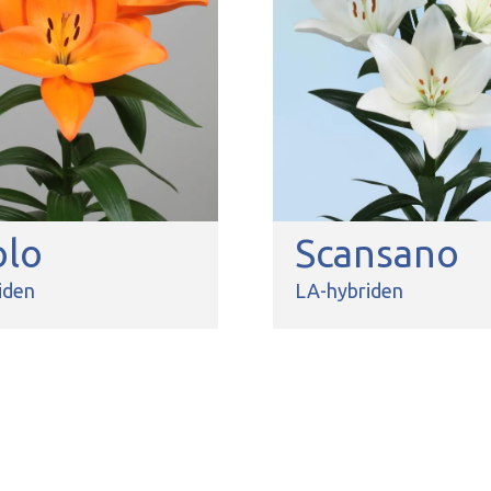
olo
Scansano
iden
LA-hybriden