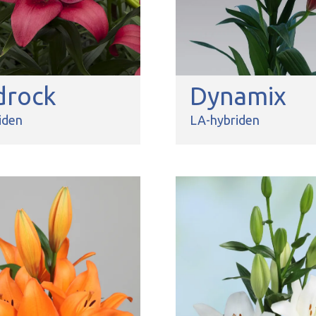
drock
Dynamix
iden
LA-hybriden