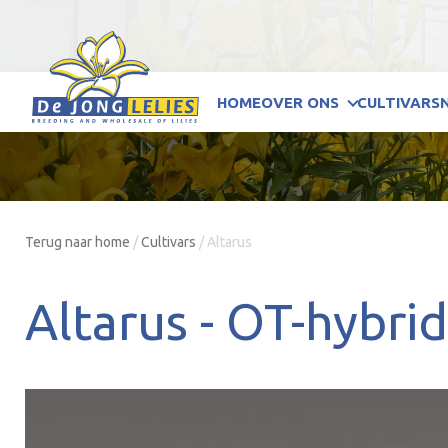
HOME
OVER ONS
CULTIVARS
Terug naar home
/
Cultivars
/
Altarus
Altarus -
OT-hybri