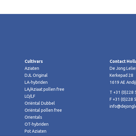
Cultivars
Contact Holl
Aziaten
De Jong Lelie
DJL Original
Kerkepad 28
LA-hybriden
1619 AE Andij
LA/Aziaat pollen free
T +31 (0)228 
LO/LF
F +31 (0)228 
Oriëntal Dubbel
info@dejongle
Oriëntal pollen free
Orientals
OT-hybriden
Pot Aziaten