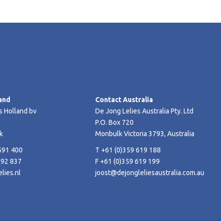
and
Contact Australia
s Holland bv
De Jong Lelies Australia Pty. Ltd
P.O. Box 720
k
Monbulk Victoria 3793, Australia
591 400
T +61 (0)359 619 188
592 837
F +61 (0)359 619 199
lies.nl
joost@dejongleliesaustralia.com.au