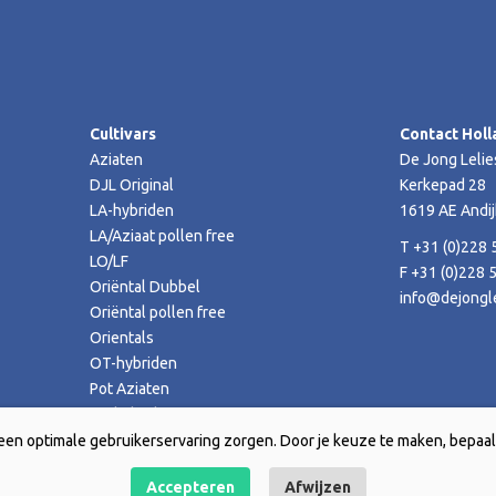
Cultivars
Contact Holl
Aziaten
De Jong Lelie
DJL Original
Kerkepad 28
LA-hybriden
1619 AE Andij
LA/Aziaat pollen free
T +31 (0)228 
LO/LF
F +31 (0)228 
Oriëntal Dubbel
info@dejongle
Oriëntal pollen free
Orientals
OT-hybriden
Pot Aziaten
TA-hybriden
een optimale gebruikerservaring zorgen. Door je keuze te maken, bepaal 
Accepteren
Afwijzen