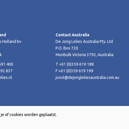
and
Contact Australia
s Holland bv
De Jong Lelies Australia Pty. Ltd
P.O. Box 720
k
Monbulk Victoria 3793, Australia
591 400
T +61 (0)359 619 188
592 837
F +61 (0)359 619 199
lies.nl
joost@dejongleliesaustralia.com.au
je of cookies worden geplaatst.