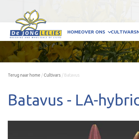
HOME
OVER ONS
CULTIVARS
Terug naar home
/
Cultivars
/
Batavus
Batavus -
LA-hybri