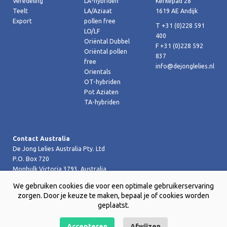
Veredeling
LA-hybriden
Kerkepad 28
Teelt
LA/Aziaat
1619 AE Andijk
Export
pollen free
T +31 (0)228 591
LO/LF
400
Oriëntal Dubbel
F +31 (0)228 592
Oriëntal pollen
837
free
info@dejonglelies.nl
Orientals
OT-hybriden
Pot Aziaten
TA-hybriden
Contact Australia
De Jong Lelies Australia Pty. Ltd
P.O. Box 720
Monbulk Victoria 3793, Australia
T +61 (0)359 619 188
We gebruiken cookies die voor een optimale gebruikerservaring
F +61 (0)359 619 199 joost@dejongleliesaustralia.com.au
zorgen. Door je keuze te maken, bepaal je of cookies worden
geplaatst.
Accepteren
Afwijzen