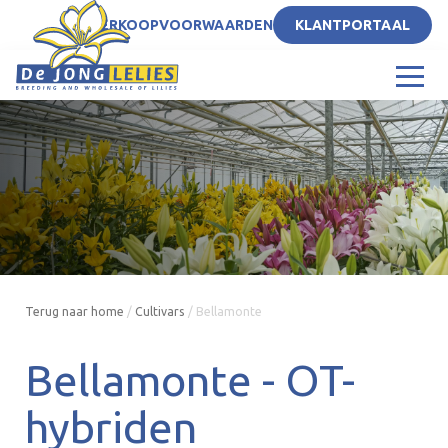
NL
VERKOOPVOORWAARDEN
KLANTPORTAAL
Terug naar home
/
Cultivars
/
Bellamonte
Bellamonte -
OT-
hybriden