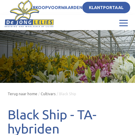
NL
VERKOOPVOORWAARDEN
KLANTPORTAAL
Terug naar home
/
Cultivars
/
Black Ship
Black Ship -
TA-
hybriden