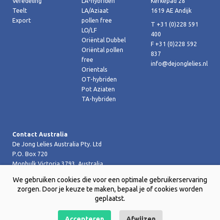
Veredeling
LA-hybriden
Kerkepad 28
Teelt
LA/Aziaat
1619 AE Andijk
Export
pollen free
T +31 (0)228 591
LO/LF
400
Oriëntal Dubbel
F +31 (0)228 592
Oriëntal pollen
837
free
info@dejonglelies.nl
Orientals
OT-hybriden
Pot Aziaten
TA-hybriden
Contact Australia
De Jong Lelies Australia Pty. Ltd
P.O. Box 720
Monbulk Victoria 3793, Australia
T +61 (0)359 619 188
We gebruiken cookies die voor een optimale gebruikerservaring
F +61 (0)359 619 199 joost@dejongleliesaustralia.com.au
zorgen. Door je keuze te maken, bepaal je of cookies worden
geplaatst.
Accepteren
Afwijzen