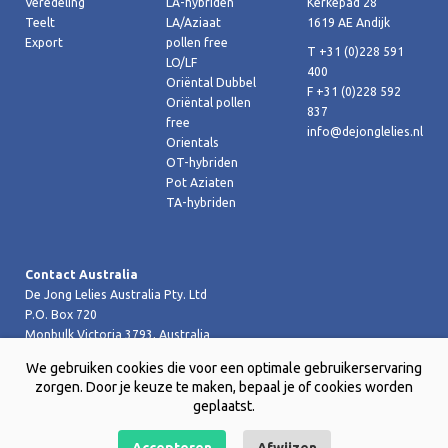
Veredeling
LA-hybriden
Kerkepad 28
Teelt
LA/Aziaat
1619 AE Andijk
Export
pollen free
T +31 (0)228 591
LO/LF
400
Oriëntal Dubbel
F +31 (0)228 592
Oriëntal pollen
837
free
info@dejonglelies.nl
Orientals
OT-hybriden
Pot Aziaten
TA-hybriden
Contact Australia
De Jong Lelies Australia Pty. Ltd
P.O. Box 720
Monbulk Victoria 3793, Australia
T +61 (0)359 619 188
We gebruiken cookies die voor een optimale gebruikerservaring
F +61 (0)359 619 199 joost@dejongleliesaustralia.com.au
zorgen. Door je keuze te maken, bepaal je of cookies worden
geplaatst.