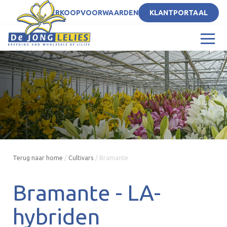
NL
VERKOOPVOORWAARDEN
KLANTPORTAAL
Terug naar home
/
Cultivars
/
Bramante
Bramante -
LA-
hybriden