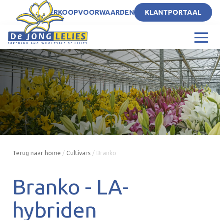
NL
VERKOOPVOORWAARDEN
KLANTPORTAAL
Terug naar home
/
Cultivars
/
Branko
Branko -
LA-
hybriden