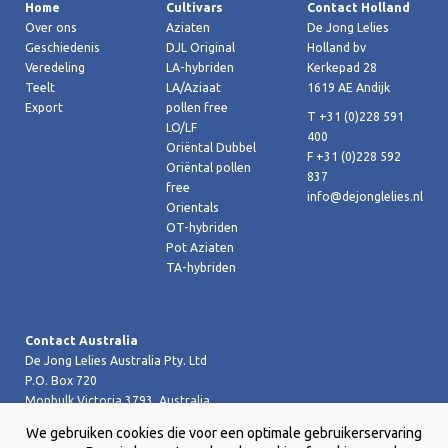
Home
Cultivars
Contact Holland
Over ons
Aziaten
De Jong Lelies
Geschiedenis
DJL Original
Holland bv
Veredeling
LA-hybriden
Kerkepad 28
Teelt
LA/Aziaat
1619 AE Andijk
Export
pollen free
T +31 (0)228 591
LO/LF
400
Oriëntal Dubbel
F +31 (0)228 592
Oriëntal pollen
837
free
info@dejonglelies.nl
Orientals
OT-hybriden
Pot Aziaten
TA-hybriden
Contact Australia
De Jong Lelies Australia Pty. Ltd
P.O. Box 720
Monbulk Victoria 3793, Australia
T +61 (0)359 619 188
We gebruiken cookies die voor een optimale gebruikerservaring