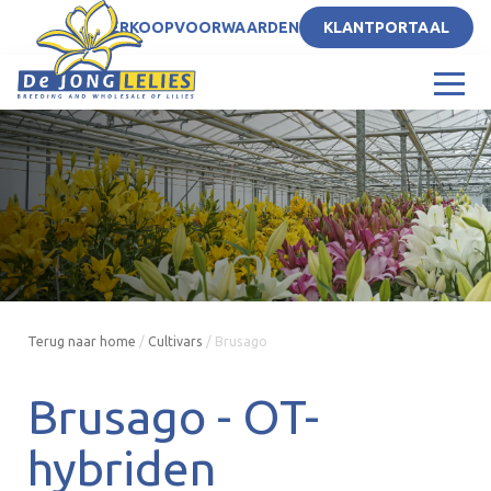
NL
VERKOOPVOORWAARDEN
KLANTPORTAAL
Terug naar home
/
Cultivars
/
Brusago
Brusago -
OT-
hybriden