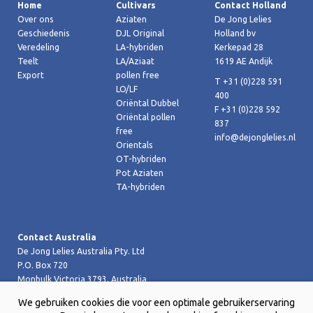
Home
Cultivars
Contact Holland
Over ons
Aziaten
De Jong Lelies
Geschiedenis
DJL Original
Holland bv
Veredeling
LA-hybriden
Kerkepad 28
Teelt
LA/Aziaat
1619 AE Andijk
Export
pollen free
T +31 (0)228 591
LO/LF
400
Oriëntal Dubbel
F +31 (0)228 592
Oriëntal pollen
837
free
info@dejonglelies.nl
Orientals
OT-hybriden
Pot Aziaten
TA-hybriden
Contact Australia
De Jong Lelies Australia Pty. Ltd
P.O. Box 720
Monbulk Victoria 3793, Australia
T +61 (0)359 619 188
We gebruiken cookies die voor een optimale gebruikerservaring