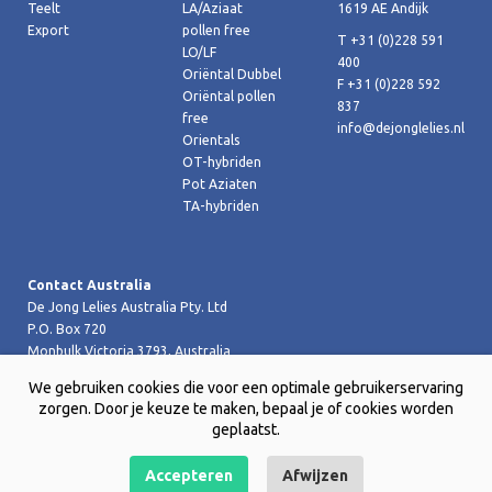
Teelt
LA/Aziaat
1619 AE Andijk
Export
pollen free
T +31 (0)228 591
LO/LF
400
Oriëntal Dubbel
F +31 (0)228 592
Oriëntal pollen
837
free
info@dejonglelies.nl
Orientals
OT-hybriden
Pot Aziaten
TA-hybriden
Contact Australia
De Jong Lelies Australia Pty. Ltd
P.O. Box 720
Monbulk Victoria 3793, Australia
T +61 (0)359 619 188
We gebruiken cookies die voor een optimale gebruikerservaring
F +61 (0)359 619 199 joost@dejongleliesaustralia.com.au
zorgen. Door je keuze te maken, bepaal je of cookies worden
geplaatst.
Accepteren
Afwijzen
Copyright © 2026 De Jong Lelies Holland bv |
Website door Creative