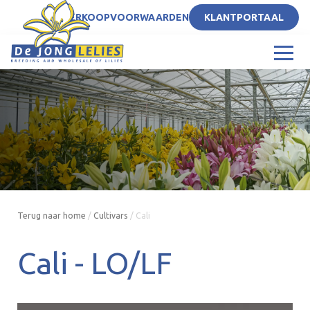
NL
VERKOOPVOORWAARDEN
KLANTPORTAAL
Terug naar home
/
Cultivars
/
Cali
Cali -
LO/LF