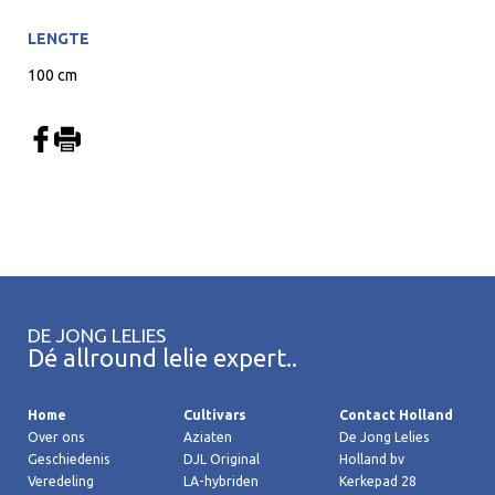
LENGTE
100 cm
DE JONG LELIES
Dé allround lelie expert..
Home
Cultivars
Contact Holland
Over ons
Aziaten
De Jong Lelies
Geschiedenis
DJL Original
Holland bv
Veredeling
LA-hybriden
Kerkepad 28