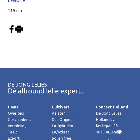
LENGTE
115 cm
DE JONG LELIES
Dé allround lelie expert..
Home
Cultivars
Contact Holland
Over ons
Aziaten
De Jong Lelies
Geschiedenis
DJL Original
Holland bv
Veredeling
LA-hybriden
Kerkepad 28
Teelt
LA/Aziaat
1619 AE Andijk
Export
pollen free