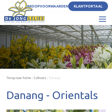
NL
VERKOOPVOORWAARDEN
KLANTPORTAAL
Terug naar home
/
Cultivars
/
Danang
Danang -
Orientals