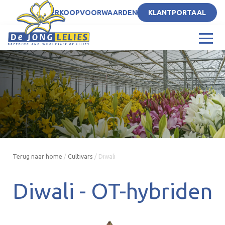
NL
VERKOOPVOORWAARDEN
KLANTPORTAAL
Terug naar home
/
Cultivars
/
Diwali
Diwali -
OT-hybriden