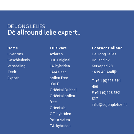
DE JONG LELIES
Dé allround lelie expert..
Home
Cultivars
Contact Holland
Over ons
Aziaten
De Jong Lelies
Geschiedenis
DJL Original
Holland bv
Veredeling
LA-hybriden
Kerkepad 28
Teelt
LA/Aziaat
1619 AE Andijk
Export
pollen free
T +31 (0)228 591
LO/LF
400
Oriëntal Dubbel
F +31 (0)228 592
Oriëntal pollen
837
free
info@dejonglelies.nl
Orientals
OT-hybriden
Pot Aziaten
TA-hybriden