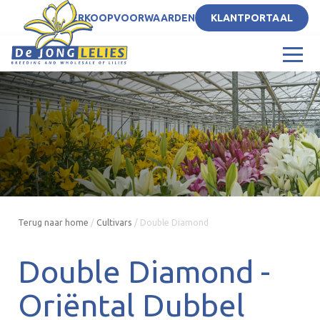
NL
VERKOOPVOORWAARDEN
KLANTPORTAAL
Terug naar home
/
Cultivars
/
Double Diamond
Double Diamond -
Oriëntal Dubbel