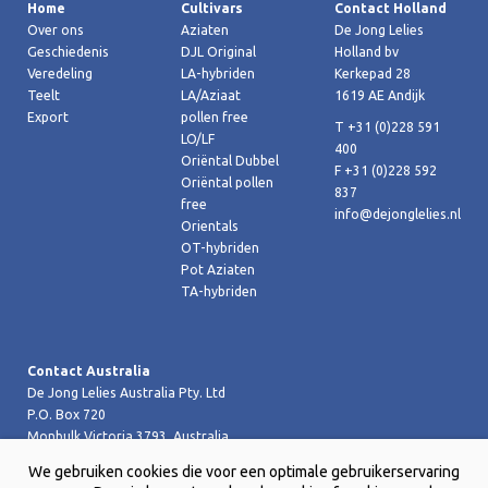
Home
Cultivars
Contact Holland
Over ons
Aziaten
De Jong Lelies
Geschiedenis
DJL Original
Holland bv
Veredeling
LA-hybriden
Kerkepad 28
Teelt
LA/Aziaat
1619 AE Andijk
Export
pollen free
T +31 (0)228 591
LO/LF
400
Oriëntal Dubbel
F +31 (0)228 592
Oriëntal pollen
837
free
info@dejonglelies.nl
Orientals
OT-hybriden
Pot Aziaten
TA-hybriden
Contact Australia
De Jong Lelies Australia Pty. Ltd
P.O. Box 720
Monbulk Victoria 3793, Australia
T +61 (0)359 619 188
We gebruiken cookies die voor een optimale gebruikerservaring