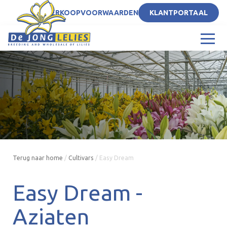
NL
VERKOOPVOORWAARDEN
KLANTPORTAAL
Terug naar home
/
Cultivars
/
Easy Dream
Easy Dream -
Aziaten