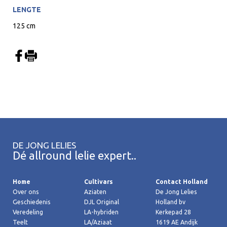
LENGTE
125 cm
DE JONG LELIES
Dé allround lelie expert..
Home
Cultivars
Contact Holland
Over ons
Aziaten
De Jong Lelies
Geschiedenis
DJL Original
Holland bv
Veredeling
LA-hybriden
Kerkepad 28
Teelt
LA/Aziaat
1619 AE Andijk