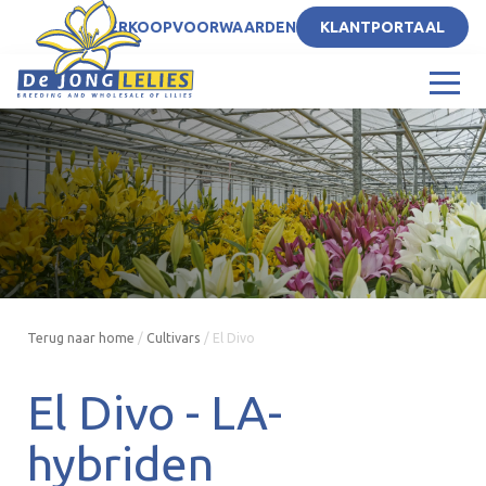
NL
VERKOOPVOORWAARDEN
KLANTPORTAAL
Terug naar home
/
Cultivars
/
El Divo
El Divo -
LA-
hybriden