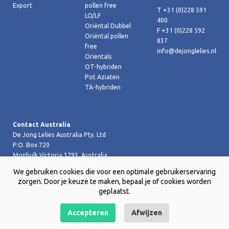
Export
pollen free
T +31 (0)228 591
LO/LF
400
Oriëntal Dubbel
F +31 (0)228 592
Oriëntal pollen
837
free
info@dejonglelies.nl
Orientals
OT-hybriden
Pot Aziaten
TA-hybriden
Contact Australia
De Jong Lelies Australia Pty. Ltd
P.O. Box 720
Monbulk Victoria 3793, Australia
T +61 (0)359 619 188
We gebruiken cookies die voor een optimale gebruikerservaring
F +61 (0)359 619 199 joost@dejongleliesaustralia.com.au
zorgen. Door je keuze te maken, bepaal je of cookies worden
geplaatst.
Accepteren
Afwijzen
Copyright © 2026 De Jong Lelies Holland bv |
Website door Creative
Skills