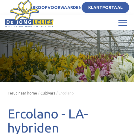
NL
VERKOOPVOORWAARDEN
KLANTPORTAAL
Terug naar home
/
Cultivars
/
Ercolano
Ercolano -
LA-
hybriden