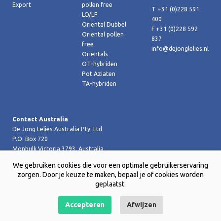
Export
pollen free
T +31 (0)228 591
LO/LF
400
Oriëntal Dubbel
F +31 (0)228 592
Oriëntal pollen
837
free
info@dejonglelies.nl
Orientals
OT-hybriden
Pot Aziaten
TA-hybriden
Contact Australia
De Jong Lelies Australia Pty. Ltd
P.O. Box 720
Monbulk Victoria 3793, Australia
T +61 (0)359 619 188
We gebruiken cookies die voor een optimale gebruikerservaring
F +61 (0)359 619 199 joost@dejongleliesaustralia.com.au
zorgen. Door je keuze te maken, bepaal je of cookies worden
geplaatst.
Accepteren
Afwijzen
Copyright © 2026 De Jong Lelies Holland bv |
Website door Creative
Skills