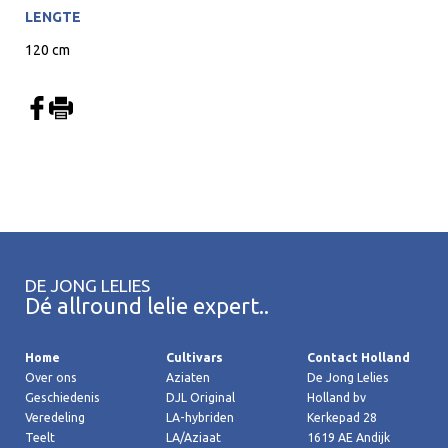
LENGTE
120 cm
DE JONG LELIES
Dé allround lelie expert..
Home
Cultivars
Contact Holland
Over ons
Aziaten
De Jong Lelies
Geschiedenis
DJL Original
Holland bv
Veredeling
LA-hybriden
Kerkepad 28
Teelt
LA/Aziaat
1619 AE Andijk