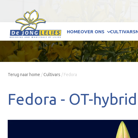
HOME
OVER ONS
CULTIVARS
Terug naar home
/
Cultivars
/
Fedora
Fedora -
OT-hybri