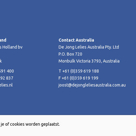
and
Contact Australia
s Holland bv
De Jong Lelies Australia Pty. Ltd
P.O. Box 720
k
Monbulk Victoria 3793, Australia
591 400
T +61 (0)359 619 188
592 837
F +61 (0)359 619 199
lies.nl
joost@dejongleliesaustralia.com.au
je of cookies worden geplaatst.