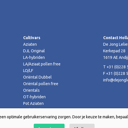
Cultivars
Contact Holl
Aziaten
De Jong Lelie
DJL Original
Kerkepad 28
LA-hybriden
1619 AE Andij
LA/Aziaat pollen free
T +31 (0)228 
LO/LF
F +31 (0)228 
Oriëntal Dubbel
info@dejongle
Oriëntal pollen free
Orientals
OT-hybriden
Pot Aziaten
TA-hybriden
een optimale gebruikerservaring zorgen. Door je keuze te maken, bepaal 