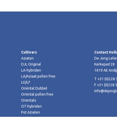
Cultivars
Contact Holl
Aziaten
De Jong Lelie
DJL Original
Kerkepad 28
LA-hybriden
1619 AE Andij
LA/Aziaat pollen free
T +31 (0)228 
LO/LF
F +31 (0)228 
Oriëntal Dubbel
info@dejongle
Oriëntal pollen free
Orientals
OT-hybriden
Pot Aziaten