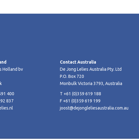
and
Contact Australia
s Holland bv
De Jong Lelies Australia Pty. Ltd
P.O. Box 720
k
Monbulk Victoria 3793, Australia
591 400
T +61 (0)359 619 188
592 837
F +61 (0)359 619 199
lies.nl
joost@dejongleliesaustralia.com.au