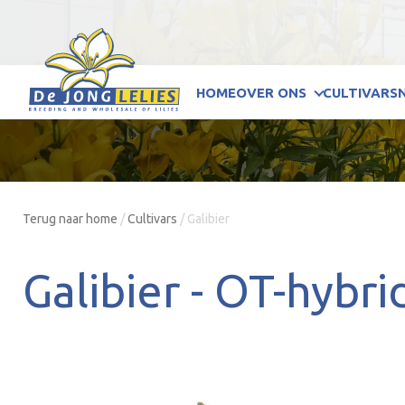
HOME
OVER ONS
CULTIVARS
Terug naar home
/
Cultivars
/
Galibier
Galibier -
OT-hybri