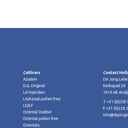
Cultivars
Contact Holl
Aziaten
De Jong Lelie
DJL Original
Kerkepad 28
LA-hybriden
1619 AE Andij
LA/Aziaat pollen free
T +31 (0)228 
LO/LF
F +31 (0)228 
Oriëntal Dubbel
info@dejongle
Oriëntal pollen free
Orientals