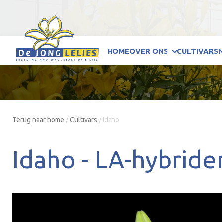
HOME
OVER ONS
CULTIVARS
Terug naar home
/
Cultivars
/
Idaho
Idaho -
LA-hybride