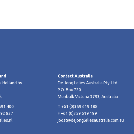
and
Contact Australia
s Holland bv
De Jong Lelies Australia Pty. Ltd
P.O. Box 720
k
Monbulk Victoria 3793, Australia
591 400
T +61 (0)359 619 188
592 837
F +61 (0)359 619 199
lies.nl
joost@dejongleliesaustralia.com.au